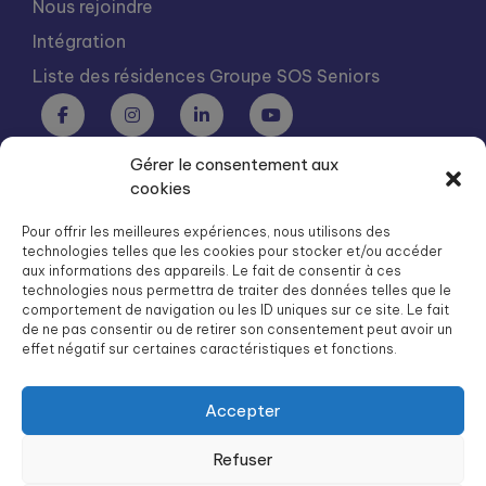
Nous rejoindre
Intégration
Liste des résidences Groupe SOS Seniors
Gérer le consentement aux
Groupe SOS Seniors est une association du Groupe SOS
cookies
03 87 22 21 00
dg.seniors@groupe-sos.org
Pour offrir les meilleures expériences, nous utilisons des
technologies telles que les cookies pour stocker et/ou accéder
aux informations des appareils. Le fait de consentir à ces
technologies nous permettra de traiter des données telles que le
comportement de navigation ou les ID uniques sur ce site. Le fait
de ne pas consentir ou de retirer son consentement peut avoir un
ARPAVIE est une association du Groupe SOS
effet négatif sur certaines caractéristiques et fonctions.
01 41 09 43 43
dg.arpavie@arpavie.fr
Accepter
Refuser
©
Groupe SOS Seniors
2026