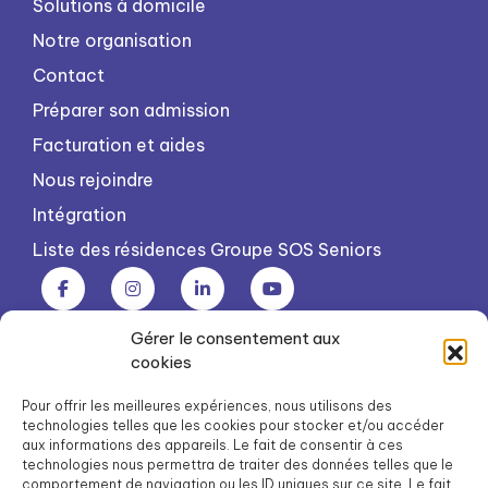
Solutions à domicile
Notre organisation
Contact
Préparer son admission
Facturation et aides
Nous rejoindre
Intégration
Liste des résidences Groupe SOS Seniors
Gérer le consentement aux
Groupe SOS Seniors est une association du Groupe SOS
cookies
03 87 22 21 00
dg.seniors@groupe-sos.org
Pour offrir les meilleures expériences, nous utilisons des
technologies telles que les cookies pour stocker et/ou accéder
aux informations des appareils. Le fait de consentir à ces
technologies nous permettra de traiter des données telles que le
comportement de navigation ou les ID uniques sur ce site. Le fait