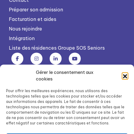
Contact
Préparer son admission
Facturation et aides
Nous rejoindre
Intégration
Liste des résidences Groupe SOS Seniors
Gérer le consentement aux
Groupe SOS Seniors est une association du Groupe SOS
cookies
03 87 22 21 00
dg.seniors@groupe-sos.org
Pour offrir les meilleures expériences, nous utilisons des
technologies telles que les cookies pour stocker et/ou accéder
aux informations des appareils. Le fait de consentir à ces
technologies nous permettra de traiter des données telles que le
comportement de navigation ou les ID uniques sur ce site. Le fait
de ne pas consentir ou de retirer son consentement peut avoir un
ARPAVIE est une association du Groupe SOS
effet négatif sur certaines caractéristiques et fonctions.
01 41 09 43 43