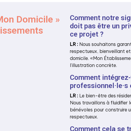
Mon Domicile »
Comment notre sign
doit pas être un pri
lissements
ce projet ?
LR :
Nous souhaitons garan
respectueux, bienveillant e
domicile. «Mon Établisseme
l’illustration concrète.
Comment intégrez-
professionnel·le·s 
LR
:
Le bien-être des résiden
Nous travaillons à fluidifier
bénévoles pour construire
respectueux.
Comment cela se tra