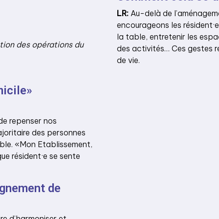
LR:
Au-delà de l’aménagemen
encourageons les résident·e.
la table, entretenir les esp
ction des opérations du
des activités… Ces gestes ren
de vie.
icile»
l de repenser nos
joritaire des personnes
mble. «Mon Etablissement,
ue résident·e se sente
agnement de
e d’harmoniser et