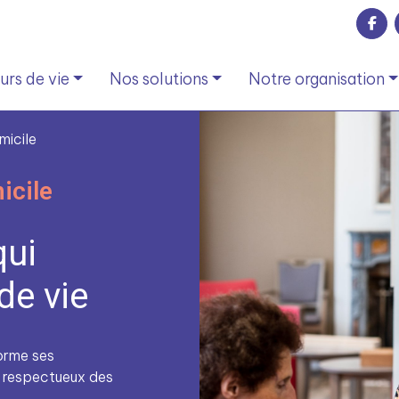
rs de vie
Nos solutions
Notre organisation
micile
icile
qui
de vie
orme ses
, respectueux des