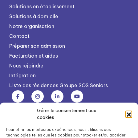
Solutions en établissement
Solutions à domicile
Notre organisation
Contact
Préparer son admission
Facturation et aides
Nous rejoindre
Intégration
Liste des résidences Groupe SOS Seniors
Gérer le consentement aux
Groupe SOS Seniors est une association du Groupe SOS
cookies
03 87 22 21 00
dg.seniors@groupe-sos.org
Pour offrir les meilleures expériences, nous utilisons des
technologies telles que les cookies pour stocker et/ou accéder