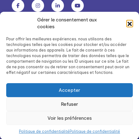
Gérer le consentement aux
Groupe SOS Seniors est une association du Groupe SOS
cookies
03 87 22 21 00
dg.seniors@groupe-sos.org
Pour offrir les meilleures expériences, nous utilisons des
technologies telles que les cookies pour stocker et/ou accéder
aux informations des appareils. Le fait de consentir à ces
technologies nous permettra de traiter des données telles que le
comportement de navigation ou les ID uniques sur ce site. Le fait
de ne pas consentir ou de retirer son consentement peut avoir un
ARPAVIE est une association du Groupe SOS
effet négatif sur certaines caractéristiques et fonctions.
01 41 09 43 43
dg.arpavie@arpavie.fr
Accepter
Refuser
©
Groupe SOS Seniors
2026
Mentions légales
Voir les préférences
Politique de confidentialité
Politique de confidentialité
Politique de confidentialité