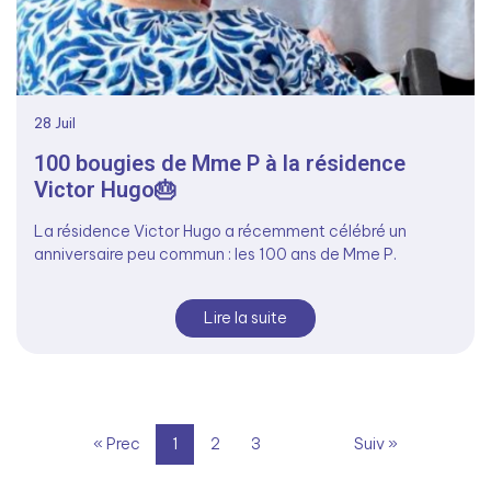
28
Juil
100 bougies de Mme P à la résidence
Victor Hugo🎂
La résidence Victor Hugo a récemment célébré un
anniversaire peu commun : les 100 ans de Mme P.
Lire la suite
« Prec
1
2
3
...
95
Suiv »