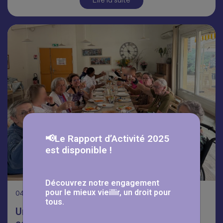
Lire la suite
📢Le Rapport d’Activité 2025
est disponible !
Découvrez notre engagement
pour le mieux vieillir, un droit pour
04
Août
tous.
Un été placé sous le signe de la