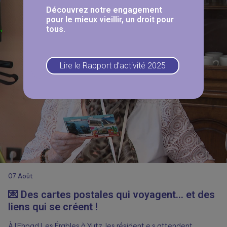
Découvrez notre engagement
pour le mieux vieillir, un droit pour
tous.
Lire le Rapport d’activité 2025
07
Août
💌 Des cartes postales qui voyagent… et des
liens qui se créent !
À l’Ehpad Les Érables à Yutz, les résident.e.s attendent