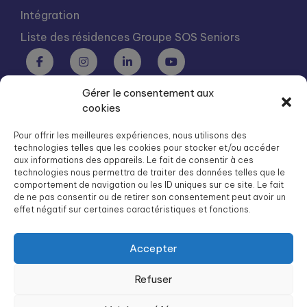
Intégration
Liste des résidences Groupe SOS Seniors
Gérer le consentement aux
Groupe SOS Seniors est une association du Groupe SOS
cookies
03 87 22 21 00
dg.seniors@groupe-sos.org
Pour offrir les meilleures expériences, nous utilisons des
technologies telles que les cookies pour stocker et/ou accéder
aux informations des appareils. Le fait de consentir à ces
technologies nous permettra de traiter des données telles que le
comportement de navigation ou les ID uniques sur ce site. Le fait
de ne pas consentir ou de retirer son consentement peut avoir un
ARPAVIE est une association du Groupe SOS
effet négatif sur certaines caractéristiques et fonctions.
01 41 09 43 43
dg.arpavie@arpavie.fr
Accepter
Refuser
©
Groupe SOS Seniors
2026