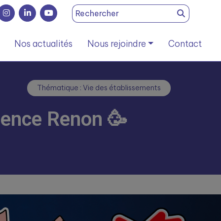
Search
for:
Nos actualités
Nous rejoindre
Contact
Thématique : Vie des établissements
idence Renon 🥳