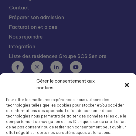
Contact
Préparer son admission
Facturation et aides
Nous rejoindre
Intégration
Liste des résidences Groupe SOS Seniors
Gérer le consentement aux
Groupe SOS Seniors est une association du Groupe SOS
cookies
03 87 22 21 00
dg.seniors@groupe-sos.org
Pour offrir les meilleures expériences, nous utilisons des
technologies telles que les cookies pour stocker et/ou accéder
aux informations des appareils. Le fait de consentir à ces
technologies nous permettra de traiter des données telles que le
comportement de navigation ou les ID uniques sur ce site. Le fait
de ne pas consentir ou de retirer son consentement peut avoir un
ARPAVIE est une association du Groupe SOS
effet négatif sur certaines caractéristiques et fonctions.