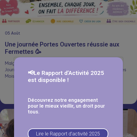
05
Août
Une journée Portes Ouvertes réussie aux
Fermettes 🥳
Malgré la chaleur, nombreux ont répondu présents pour la
Journée Portes Ouvertes aux Fermettes, dans le cadre des
📢Le Rapport d’Activité 2025
Mois du…
est disponible !
Lire la suite
Découvrez notre engagement
pour le mieux vieillir, un droit pour
tous.
Lire le Rapport d’activité 2025