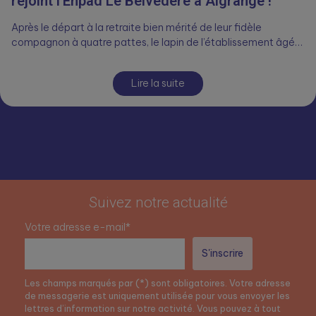
rejoint l’Ehpad Le Belvédère à Algrange !
Après le départ à la retraite bien mérité de leur fidèle
compagnon à quatre pattes, le lapin de l’établissement âgé…
Lire la suite
Suivez notre actualité
Votre adresse e-mail*
Les champs marqués par (*) sont obligatoires. Votre adresse
de messagerie est uniquement utilisée pour vous envoyer les
lettres d’information sur notre activité. Vous pouvez à tout