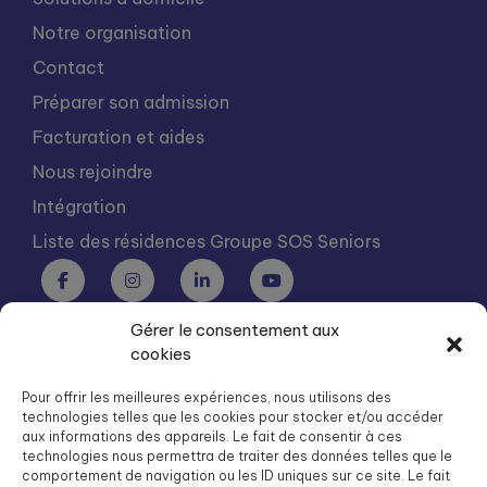
Notre organisation
Contact
Préparer son admission
Facturation et aides
Nous rejoindre
Intégration
Liste des résidences Groupe SOS Seniors
Gérer le consentement aux
Groupe SOS Seniors est une association du Groupe SOS
cookies
03 87 22 21 00
dg.seniors@groupe-sos.org
Pour offrir les meilleures expériences, nous utilisons des
technologies telles que les cookies pour stocker et/ou accéder
aux informations des appareils. Le fait de consentir à ces
technologies nous permettra de traiter des données telles que le
comportement de navigation ou les ID uniques sur ce site. Le fait