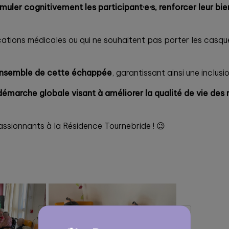
imuler cognitivement les participant·e·s, renforcer leur b
cations médicales ou qui ne souhaitent pas porter les casques
 ensemble de cette échappée
, garantissant ainsi une inclusi
 démarche globale visant à améliorer la qualité de vie des r
ssionnants à la Résidence Tournebride ! 😉