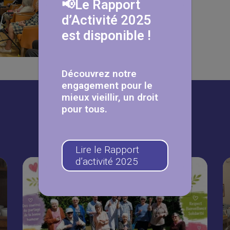
📢Le Rapport
d’Activité 2025
est disponible !
Découvrez notre
engagement pour le
mieux vieillir, un droit
pour tous.
À lire aussi
Lire le Rapport
d’activité 2025