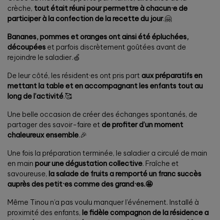
crèche,
tout était réuni pour permettre à chacun·e de
participer à la confection de la recette du jour
.🤗
Bananes, pommes et oranges ont ainsi été épluchées,
découpées
et parfois discrètement goûtées avant de
rejoindre le saladier.🍏
De leur côté, les résident·es ont pris part
aux préparatifs en
mettant la table et en accompagnant les enfants tout au
long de l’activité
.🥰
Une belle occasion de créer des échanges spontanés, de
partager des savoir-faire et
de profiter d’un moment
chaleureux ensemble
.🎉
Une fois la préparation terminée, le saladier a circulé de main
en main
pour une dégustation collective
. Fraîche et
savoureuse,
la salade de fruits a remporté un franc succès
auprès des petit·es comme des grand·es.🤩
Même Tinou n’a pas voulu manquer l’événement. Installé à
proximité des enfants,
le fidèle compagnon de la résidence a