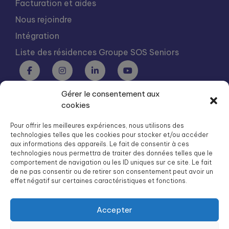
Facturation et aides
Nous rejoindre
Intégration
Liste des résidences Groupe SOS Seniors
Gérer le consentement aux
Groupe SOS Seniors est une association du Groupe SOS
cookies
03 87 22 21 00
dg.seniors@groupe-sos.org
Pour offrir les meilleures expériences, nous utilisons des
technologies telles que les cookies pour stocker et/ou accéder
aux informations des appareils. Le fait de consentir à ces
technologies nous permettra de traiter des données telles que le
comportement de navigation ou les ID uniques sur ce site. Le fait
de ne pas consentir ou de retirer son consentement peut avoir un
ARPAVIE est une association du Groupe SOS
effet négatif sur certaines caractéristiques et fonctions.
01 41 09 43 43
dg.arpavie@arpavie.fr
Accepter