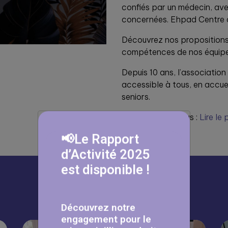
confiés par un médecin, av
concernées. Ehpad Centre de
Découvrez nos propositions q
compétences de nos équipe
Depuis 10 ans, l’association 
accessible à tous, en accue
seniors.
Pour en savoir plus :
Lire le 
📢Le Rapport
d’Activité 2025
est disponible !
À lire aussi
Découvrez notre
engagement pour le