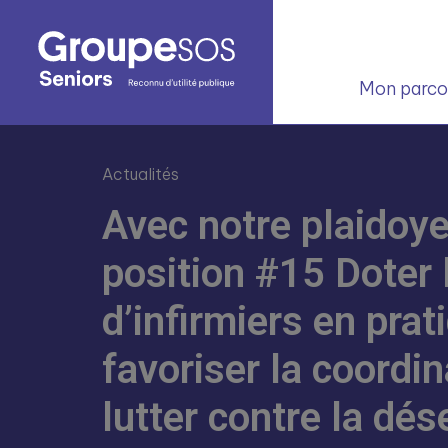
Mon parcou
Actualités
Avec notre plaidoye
position #15 Doter
d’infirmiers en pra
favoriser la coordin
lutter contre la dés