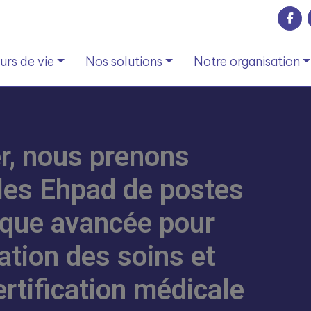
rs de vie
Nos solutions
Notre organisation
r, nous prenons
 les Ehpad de postes
tique avancée pour
ation des soins et
ertification médicale