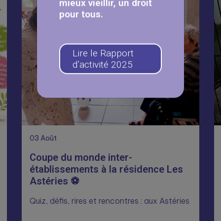
mieux vieillir, un droit
pour tous.
Lire le Rapport
d’activité 2025
03
Août
Coupe du monde inter-
établissements à la résidence Les
Astéries ⚽
Quiz, défis, rires et rencontres : aux Astéries