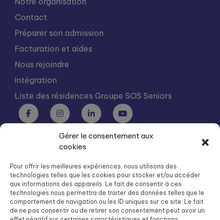
Notre organisation
Contact
Préparer son admission
Facturation et aides
Nous rejoindre
Intégration
Liste des résidences Groupe SOS Seniors
Gérer le consentement aux
Groupe SOS Seniors est une association du Groupe SOS
cookies
03 87 22 21 00
dg.seniors@groupe-sos.org
Pour offrir les meilleures expériences, nous utilisons des
technologies telles que les cookies pour stocker et/ou accéder
aux informations des appareils. Le fait de consentir à ces
technologies nous permettra de traiter des données telles que le
comportement de navigation ou les ID uniques sur ce site. Le fait
de ne pas consentir ou de retirer son consentement peut avoir un
ARPAVIE est une association du Groupe SOS
effet négatif sur certaines caractéristiques et fonctions.