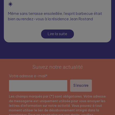
☀️
Même sans terrasse ensoleillée, l’esprit barbecue était
bien au rendez-vous à la résidence Jean Rostand
Lire la suite
Suivez notre actualité
Votre adresse e-mail*
Les champs marqués par (*) sont obligatoires. Votre adresse
de messagerie est uniquement utilisée pour vous envoyer les
lettres d’information sur notre activité. Vous pouvez à tout
moment utiliser le lien de désabonnement intégré dans la
newsletter. Pour en savoir plus sur vos droits, veuillez