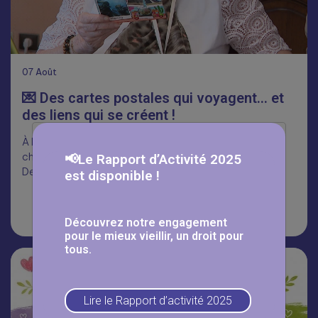
07
Août
💌 Des cartes postales qui voyagent… et
des liens qui se créent !
À l’Ehpad Les Érables à Yutz, les résident.e.s attendent
chaque jour avec impatience le passage du facteur.
📢Le Rapport d’Activité 2025
Depuis 2023, grâce…
est disponible !
Lire la suite
Découvrez notre engagement
pour le mieux vieillir, un droit pour
tous.
Lire le Rapport d’activité 2025