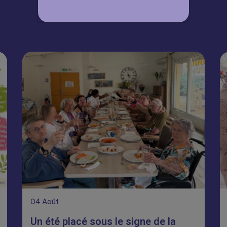
À lire aussi
04
Août
Un été placé sous le signe de la