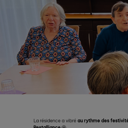
La résidence a vibré
au rythme des festivit
Restalliance
.🤩