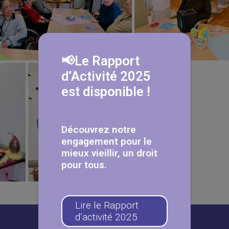
📢Le Rapport
d’Activité 2025
est disponible !
Découvrez notre
engagement pour le
mieux vieillir, un droit
pour tous.
Lire le Rapport
d’activité 2025