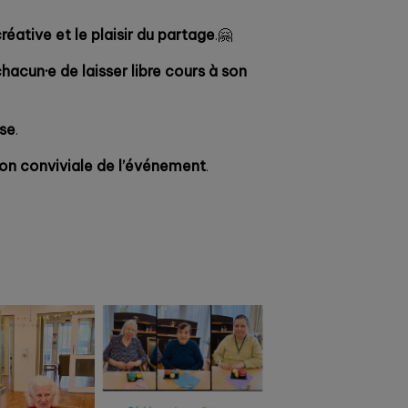
créative et le plaisir du partage
.🤗
hacun·e de laisser libre cours à son
nse
.
ion conviviale de l’événement
.