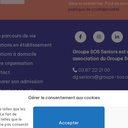
dans la newsletter. Pour en savoi
politique de confidentialité
.
 parcours de vie
utions en établissement
Groupe SOS Seniors est 
utions à domicile
association du Groupe 
re organisation
03 87 22 21 00
tact
dg.seniors@groupe-sos.o
parer son admission
turation et aides
Gérer le consentement aux cookies
s rejoindre
égration
s telles que les
Le fait de
te des résidences Groupe
telles que le
Accepter
 Seniors
 ne pas consentir