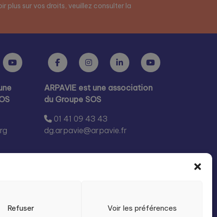
r plus sur vos droits, veuillez consulter la
une
ARPAVIE est une association
SOS
du Groupe SOS
01 41 09 43 43
rg
dg.arpavie@arpavie.fr
Refuser
Voir les préférences