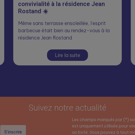
convivialité à la résidence Jean
Rostand ☀️
Même sans terrasse ensoleillée, l’esprit
barbecue était bien au rendez-vous à la
résidence Jean Rostand
Lire la suite
Suivez notre actualité
Les champs marqués par (*) son
est uniquement utilisée pour vou
activité. Vous pouvez à tout mo