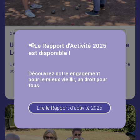
09
Août
Une journée qui fait du bien à la résidence
📢Le Rapport d’Activité 2025
Les Myosotis☀️
est disponible !
Les seniors de la résidence Les Mysostis ont profité d’une
sortie au bord de l’Oise.
Découvrez notre engagement
pour le mieux vieillir, un droit pour
tous.
Lire la suite
Lire le Rapport d’activité 2025