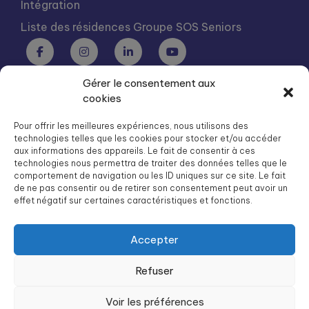
Intégration
Liste des résidences Groupe SOS Seniors
Gérer le consentement aux
Groupe SOS Seniors est une association du Groupe SOS
cookies
03 87 22 21 00
dg.seniors@groupe-sos.org
Pour offrir les meilleures expériences, nous utilisons des
technologies telles que les cookies pour stocker et/ou accéder
aux informations des appareils. Le fait de consentir à ces
technologies nous permettra de traiter des données telles que le
comportement de navigation ou les ID uniques sur ce site. Le fait
de ne pas consentir ou de retirer son consentement peut avoir un
ARPAVIE est une association du Groupe SOS
effet négatif sur certaines caractéristiques et fonctions.
01 41 09 43 43
dg.arpavie@arpavie.fr
Accepter
Refuser
©
Groupe SOS Seniors
2026
Mentions légales
Voir les préférences