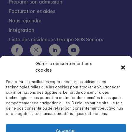
Préparer son admission
Facturation et aides
Nous rejoindre
Intégration
Liste des résidences Groupe SOS Seniors
Gérer le consentement aux
Groupe SOS Seniors est une association du Groupe SOS
cookies
03 87 22 21 00
dg.seniors@groupe-sos.org
Pour offrir les meilleures expériences, nous utilisons des
technologies telles que les cookies pour stocker et/ou accéder
aux informations des appareils. Le fait de consentir à ces
technologies nous permettra de traiter des données telles que le
comportement de navigation ou les ID uniques sur ce site. Le fait
de ne pas consentir ou de retirer son consentement peut avoir un
ARPAVIE est une association du Groupe SOS
effet négatif sur certaines caractéristiques et fonctions.
01 41 09 43 43
dg.arpavie@arpavie.fr
Accepter