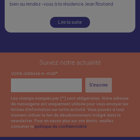
bien au rendez-vous à la résidence Jean Rostand
Lire la suite
Suivez notre actualité
Votre adresse e-mail*
Les champs marqués par (*) sont obligatoires. Votre adresse
de messagerie est uniquement utilisée pour vous envoyer les
lettres d’information sur notre activité. Vous pouvez à tout
moment utiliser le lien de désabonnement intégré dans la
newsletter. Pour en savoir plus sur vos droits, veuillez
consulter la
politique de confidentialité
.