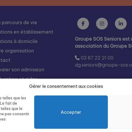
 parcours de vie
utions en établissement
Groupe SOS Seniors est 
utions à domicile
association du Groupe 
re organisation
03 87 22 21 00
tact
dg.seniors@groupe-sos.o
parer son admission
turation et aides
Gérer le consentement aux cookies
s rejoindre
égration
s telles que les
Le fait de
te des résidences Groupe
telles que le
Accepter
 Seniors
 ne pas consentir
ines