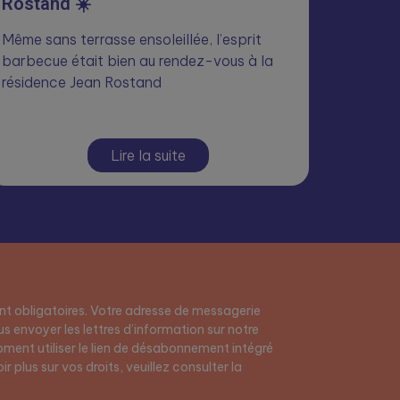
Rostand ☀️
Même sans terrasse ensoleillée, l’esprit
barbecue était bien au rendez-vous à la
résidence Jean Rostand
Lire la suite
t obligatoires. Votre adresse de messagerie
s envoyer les lettres d’information sur notre
ment utiliser le lien de désabonnement intégré
r plus sur vos droits, veuillez consulter la