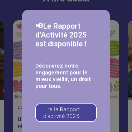
📢Le Rapport
d’Activité 2025
est disponible !
Découvrez notre
engagement pour le
mieux vieillir, un droit
pour tous.
05
Août
Lire le Rapport
d’activité 2025
Une journée Portes Ouvertes
réussie aux Fermettes 🥳