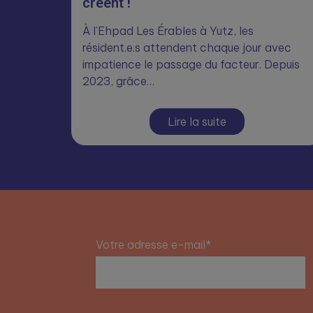
créent !
À l’Ehpad Les Érables à Yutz, les
résident.e.s attendent chaque jour avec
impatience le passage du facteur. Depuis
2023, grâce…
Lire la suite
Votre adresse e-mail*