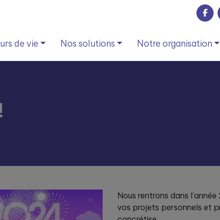
rs de vie
Nos solutions
Notre organisation
!
Nous rentrons dans l’année
vos projets personnels et p
concrétise.