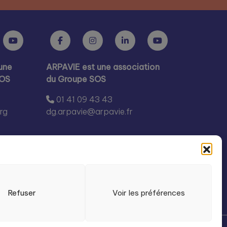
une
ARPAVIE est une association
SOS
du Groupe SOS
01 41 09 43 43
rg
dg.arpavie@arpavie.fr
Refuser
Voir les préférences