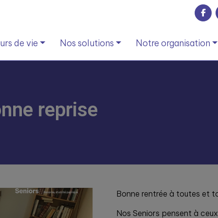
rs de vie
Nos solutions
Notre organisation
onne reprise
Bonne rentrée à toutes et to
Nos Seniors pensent à ceux 