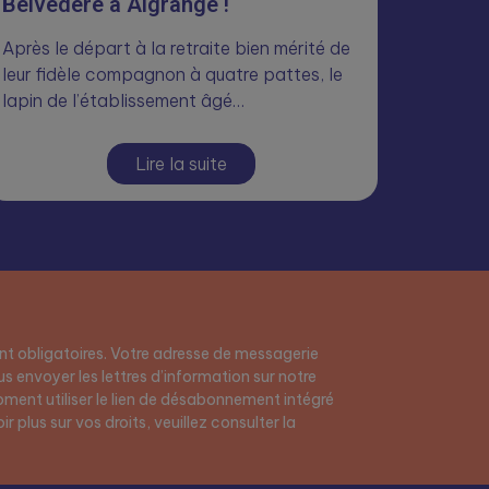
Belvédère à Algrange !
Après le départ à la retraite bien mérité de
leur fidèle compagnon à quatre pattes, le
lapin de l’établissement âgé…
Lire la suite
t obligatoires. Votre adresse de messagerie
s envoyer les lettres d’information sur notre
ment utiliser le lien de désabonnement intégré
r plus sur vos droits, veuillez consulter la