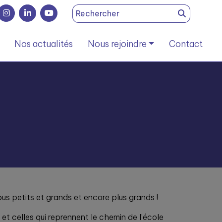
Search
for:
Nos actualités
Nous rejoindre
Contact
us petits et grands et encore plus grands !
et celles qui reprennent le chemin de l’école