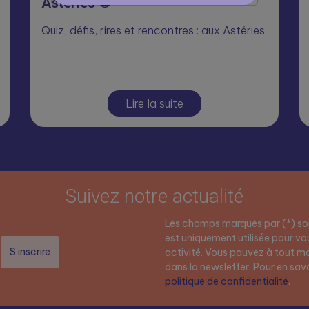
Astéries ⚽
Quiz, défis, rires et rencontres : aux Astéries
Lire la suite
Suivez notre actualité
Les champs marqués par (*) son
est uniquement utilisée pour vou
activité. Vous pouvez à tout mo
dans la newsletter. Pour en savoi
politique de confidentialité
.