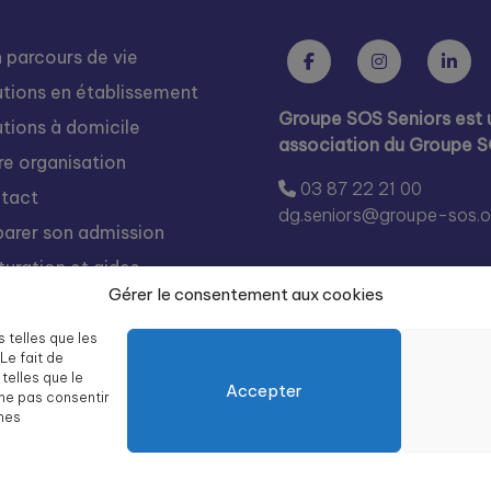
 parcours de vie
utions en établissement
Groupe SOS Seniors est 
utions à domicile
association du Groupe 
re organisation
03 87 22 21 00
tact
dg.seniors@groupe-sos.o
parer son admission
turation et aides
Gérer le consentement aux cookies
s rejoindre
égration
s telles que les
Le fait de
te des résidences Groupe
telles que le
Accepter
 Seniors
 ne pas consentir
ines
Mentions légales
Politique de confidentialité