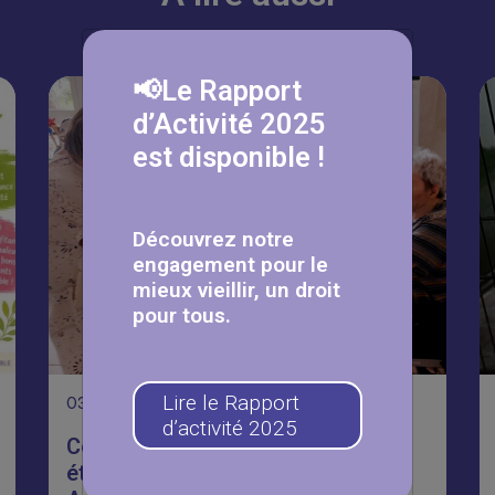
📢Le Rapport
d’Activité 2025
est disponible !
Découvrez notre
engagement pour le
mieux vieillir, un droit
pour tous.
Lire le Rapport
03
Août
d’activité 2025
Coupe du monde inter-
établissements à la résidence Les