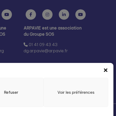
une
ARPAVIE est une association
SOS
du Groupe SOS
01 41 09 43 43
rg
dg.arpavie@arpavie.fr
Refuser
Voir les préférences