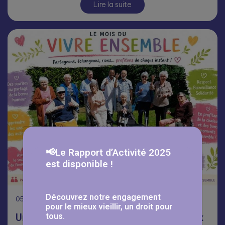
Lire la suite
📢Le Rapport d’Activité 2025
est disponible !
Découvrez notre engagement
05
Août
pour le mieux vieillir, un droit pour
tous.
Une journée Portes Ouvertes réussie aux