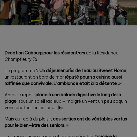
Direction Cabourg pour les résident·e·s
de la Résidence
Champfleury.🥰
Le programme ?
Un déjeuner près de l’eau au Sweet Home
,
un restaurant en bord de mer
réputé pour sa cuisine aussi
raffinée que conviviale. L’ambiance était à la détente
.🎉
Après le repas,
place à une balade digestive le long de la
plage
, sous un soleil radieux — malgré un vent un peu coquin
venu chatouiller les joues. 🌬️
Mais au-delà du plaisir,
ces sorties ont de véritables vertus
pour le bien-être des seniors
. ✨
L’air marin, riche en iode et en ions négatifs,
favorise la