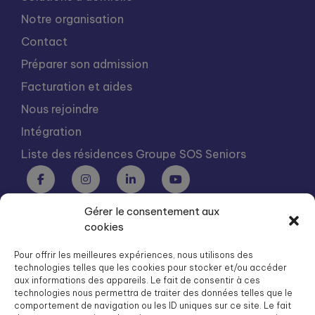
Notre organisation
Contact
Préparer son admission
Facturation et aides
Nous rejoindre
Intégration
Liste des résidences Groupe SOS Seniors
Gérer le consentement aux
Groupe SOS Seniors est une association du Groupe SOS
cookies
03 87 22 21 00
dg.seniors@groupe-sos.org
Pour offrir les meilleures expériences, nous utilisons des
technologies telles que les cookies pour stocker et/ou accéder
aux informations des appareils. Le fait de consentir à ces
technologies nous permettra de traiter des données telles que le
comportement de navigation ou les ID uniques sur ce site. Le fait