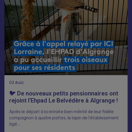
03
Août
🐦 De nouveaux petits pensionnaires ont
rejoint l’Ehpad Le Belvédère à Algrange !
Après le départ à la retraite bien mérité de leur fidèle
compagnon à quatre pattes, le lapin de l’établissement
âgé…