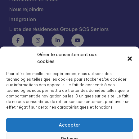
Nous rejoindre
Intégration
Liste des résidences Groupe SOS Seniors
Gérer le consentement aux
Groupe SOS Seniors est une association du Groupe SOS
cookies
03 87 22 21 00
dg.seniors@groupe-sos.org
Pour offrir les meilleures expériences, nous utilisons des
technologies telles que les cookies pour stocker et/ou accéder
aux informations des appareils. Le fait de consentir à ces
technologies nous permettra de traiter des données telles que le
comportement de navigation ou les ID uniques sur ce site. Le fait
de ne pas consentir ou de retirer son consentement peut avoir un
ARPAVIE est une association du Groupe SOS
effet négatif sur certaines caractéristiques et fonctions.
01 41 09 43 43
dg.arpavie@arpavie.fr
Accepter
Refuser