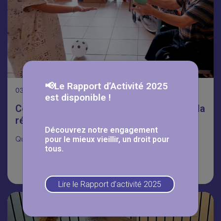
📢Le Rapport d’Activité 2025
03
Août
est disponible !
Coupe du monde inter-établissements à la
résidence Les Astéries ⚽
Découvrez notre engagement
pour le mieux vieillir, un droit pour
Quiz, défis, rires et rencontres : aux Astéries
tous.
Lire la suite
Lire le Rapport d’activité 2025