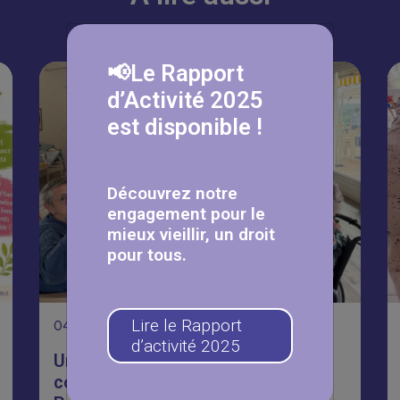
📢Le Rapport
d’Activité 2025
est disponible !
Découvrez notre
engagement pour le
mieux vieillir, un droit
pour tous.
Lire le Rapport
04
Août
d’activité 2025
Un été placé sous le signe de la
convivialité à la résidence Jean