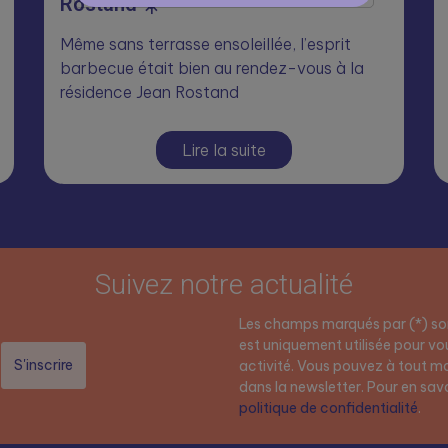
Rostand ☀️
Même sans terrasse ensoleillée, l’esprit
barbecue était bien au rendez-vous à la
résidence Jean Rostand
Lire la suite
Suivez notre actualité
Les champs marqués par (*) son
est uniquement utilisée pour vou
activité. Vous pouvez à tout mo
dans la newsletter. Pour en savoi
politique de confidentialité
.