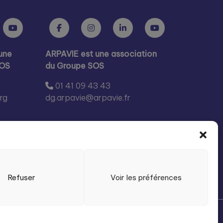
une
ARPAVIE est une association
SOS
du Groupe SOS
01 41 09 43 43
rg
dg.arpavie@arpavie.fr
Refuser
Voir les préférences