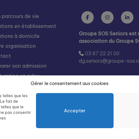
 parcours de vie
utions en établissement
Groupe SOS Seniors est 
utions à domicile
association du Groupe 
re organisation
03 87 22 21 00
tact
dg.seniors@groupe-sos.o
parer son admission
turation et aides
Gérer le consentement aux cookies
s rejoindre
égration
s telles que les
Le fait de
te des résidences Groupe
telles que le
Accepter
 Seniors
 ne pas consentir
ines
Mentions légales
Politique de confidentialité