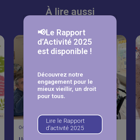
À lire aussi
📢Le Rapport
d’Activité 2025
est disponible !
Découvrez notre
engagement pour le
mieux vieillir, un droit
pour tous.
Lire le Rapport
d’activité 2025
04
Août
Un été placé sous le signe de la