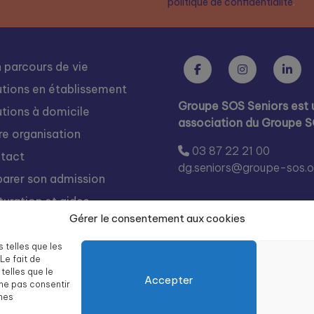
politique de confidentialité
.
 parcours de vie
utions en établissement
Groupe SOS Seniors est 
utions à domicile
association du Groupe 
re organisation
03 87 22 21 00
tact
dg.seniors@groupe-sos.o
parer son admission
turation et aides
Gérer le consentement aux cookies
s rejoindre
égration
s telles que les
Le fait de
te des résidences Groupe
telles que le
Accepter
 Seniors
 ne pas consentir
ines