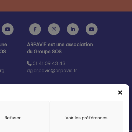
une
ARPAVIE est une association
SOS
du Groupe SOS
01 41 09 43 43
rg
dg.arpavie@arpavie.fr
Refuser
Voir les préférences