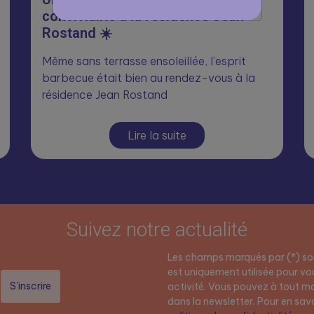
convivialité à la résidence Jean
Rostand ☀️
Même sans terrasse ensoleillée, l’esprit
barbecue était bien au rendez-vous à la
résidence Jean Rostand
Lire la suite
Suivez notre actualité
Les champs marqués par (*) son
est uniquement utilisée pour vou
activité. Vous pouvez à tout mo
dans la newsletter. Pour en savoi