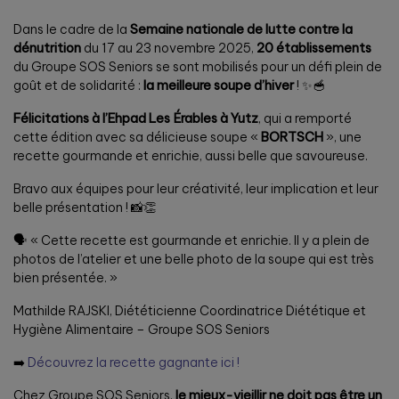
Dans le cadre de la
Semaine nationale de lutte contre la
dénutrition
du 17 au 23 novembre 2025,
20 établissements
du Groupe SOS Seniors se sont mobilisés pour un défi plein de
goût et de solidarité :
la meilleure soupe d’hiver
! ✨🥣
Félicitations à l’Ehpad Les Érables à Yutz
, qui a remporté
cette édition avec sa délicieuse soupe «
BORTSCH
», une
recette gourmande et enrichie, aussi belle que savoureuse.
Bravo aux équipes pour leur créativité, leur implication et leur
belle présentation ! 📸👏
🗣️ « Cette recette est gourmande et enrichie. Il y a plein de
photos de l’atelier et une belle photo de la soupe qui est très
bien présentée. »
Mathilde RAJSKI, Diététicienne Coordinatrice Diététique et
Hygiène Alimentaire – Groupe SOS Seniors
➡️
Découvrez la recette gagnante ici !
Chez Groupe SOS Seniors,
le mieux-vieillir ne doit pas être un