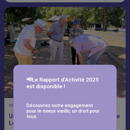
📢Le Rapport d’Activité 2025
est disponible !
Découvrez notre engagement
09
Août
pour le mieux vieillir, un droit pour
Une journée qui fait du bien à la résidence
tous.
Les Myosotis☀️