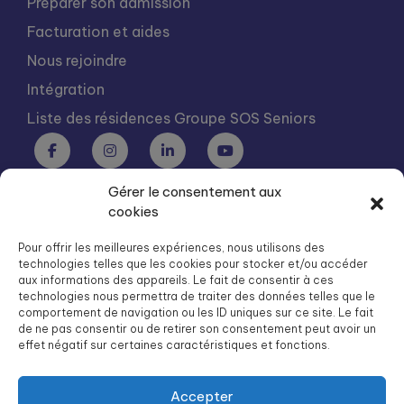
Préparer son admission
Facturation et aides
Nous rejoindre
Intégration
Liste des résidences Groupe SOS Seniors
Gérer le consentement aux
Groupe SOS Seniors est une association du Groupe SOS
cookies
03 87 22 21 00
dg.seniors@groupe-sos.org
Pour offrir les meilleures expériences, nous utilisons des
technologies telles que les cookies pour stocker et/ou accéder
aux informations des appareils. Le fait de consentir à ces
technologies nous permettra de traiter des données telles que le
comportement de navigation ou les ID uniques sur ce site. Le fait
de ne pas consentir ou de retirer son consentement peut avoir un
ARPAVIE est une association du Groupe SOS
effet négatif sur certaines caractéristiques et fonctions.
01 41 09 43 43
dg.arpavie@arpavie.fr
Accepter