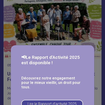
📢Le Rapport d’Activité 2025
est disponible !
05
Août
Une journée Portes Ouvertes réussie aux
Découvrez notre engagement
Fermettes 🥳
pour le mieux vieillir, un droit pour
tous.
Malgré la chaleur, nombreux ont répondu présents pour la
Journée Portes Ouvertes aux Fermettes, dans le cadre
des Mois du…
Lire le Rapport d’activité 2025