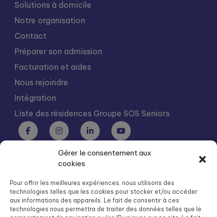
Solutions à domicile
Notre organisation
Contact
Préparer son admission
Facturation et aides
Nous rejoindre
Intégration
Liste des résidences Groupe SOS Seniors
Gérer le consentement aux
Groupe SOS Seniors est une association du Groupe SOS
cookies
03 87 22 21 00
dg.seniors@groupe-sos.org
Pour offrir les meilleures expériences, nous utilisons des
technologies telles que les cookies pour stocker et/ou accéder
aux informations des appareils. Le fait de consentir à ces
technologies nous permettra de traiter des données telles que le