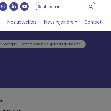
Search
for:
Nos actualités
Nous rejoindre
Contact
ématique : Comprendre les enjeux du grand âge
s :
é du secteur