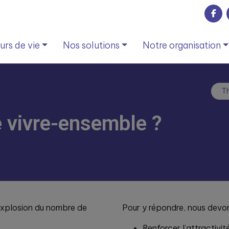
rs de vie
Nos solutions
Notre organisation
Th
le vivre-ensemble ?
 explosion du nombre de
Pour y répondre, nous devon
Renforcer l’attractivit