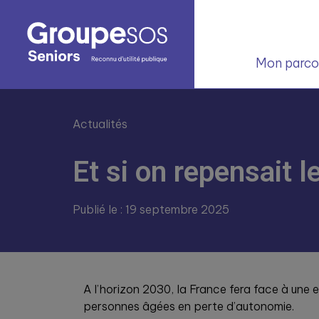
Mon parcou
Actualités
Et si on repensait 
Publié le : 19 septembre 2025
A l’horizon 2030, la France fera face à une
personnes âgées en perte d’autonomie.