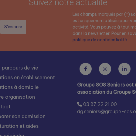
Suivez notre actualité
Les champs marqués par (*) son
est uniquement utilisée pour vou
activité. Vous pouvez à tout mo
dans la newsletter. Pour en savoi
politique de confidentialité
.
 parcours de vie
utions en établissement
Groupe SOS Seniors est 
utions à domicile
association du Groupe 
re organisation
03 87 22 21 00
tact
dg.seniors@groupe-sos.o
parer son admission
turation et aides
s rejoindre