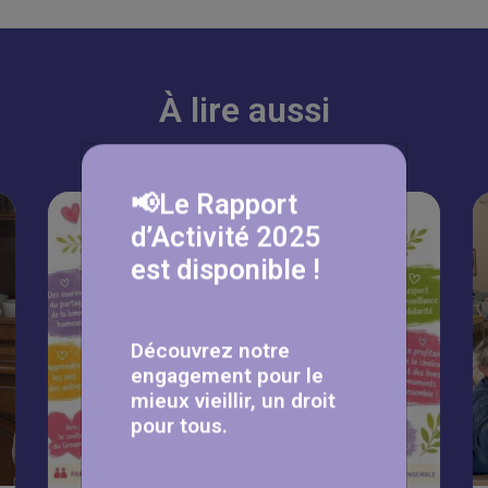
À lire aussi
📢Le Rapport
d’Activité 2025
est disponible !
Découvrez notre
engagement pour le
mieux vieillir, un droit
pour tous.