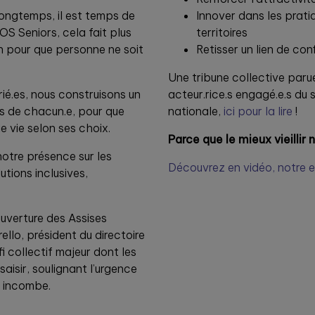
 longtemps, il est temps de
Innover dans les prat
S Seniors, cela fait plus
territoires
n pour que personne ne soit
Retisser un lien de con
Une tribune collective paru
ié.es, nous construisons un
acteur.rice.s engagé.e.s du
 de chacun.e, pour que
nationale,
ici pour la lire
!
 vie selon ses choix.
Parce que le mieux vieillir 
otre présence sur les
Découvrez en vidéo, notre en
utions inclusives,
ouverture des Assises
lo, président du directoire
i collectif majeur dont les
aisir, soulignant l’urgence
s incombe.