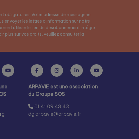
t obligatoires. Votre adresse de messagerie
s envoyer les lettres d’information sur notre
ment utiliser le lien de désabonnement intégré
r plus sur vos droits, veuillez consulter la
une
ARPAVIE est une association
SOS
du Groupe SOS
01 41 09 43 43
rg
dg.arpavie@arpavie.fr