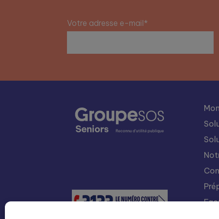
Votre adresse e-mail*
Mon
Sol
Sol
Not
Con
Pré
Fac
Nou