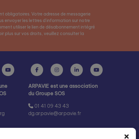
t obligatoires. Votre adresse de messagerie
s envoyer les lettres d’information sur notre
ment utiliser le lien de désabonnement intégré
r plus sur vos droits, veuillez consulter la
une
ARPAVIE est une association
SOS
du Groupe SOS
01 41 09 43 43
rg
dg.arpavie@arpavie.fr