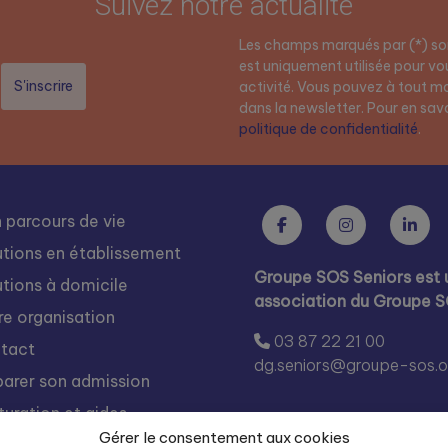
Suivez notre actualité
Les champs marqués par (*) son
est uniquement utilisée pour vou
activité. Vous pouvez à tout mo
dans la newsletter. Pour en savoi
politique de confidentialité
.
 parcours de vie
utions en établissement
Groupe SOS Seniors est 
utions à domicile
association du Groupe 
re organisation
03 87 22 21 00
tact
dg.seniors@groupe-sos.o
parer son admission
turation et aides
Gérer le consentement aux cookies
s rejoindre