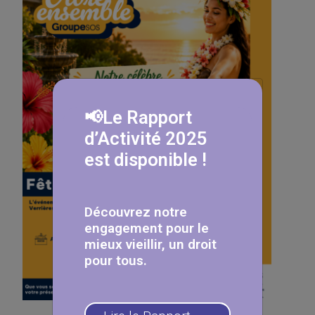
📢Le Rapport
d’Activité 2025
est disponible !
Découvrez notre
engagement pour le
mieux vieillir, un droit
pour tous.