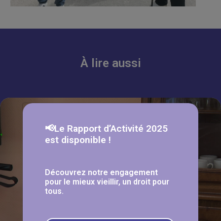
À lire aussi
📢Le Rapport d’Activité 2025
est disponible !
Découvrez notre engagement
pour le mieux vieillir, un droit pour
tous.