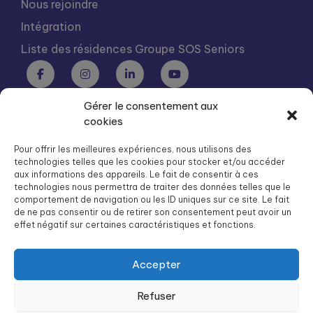
Nous rejoindre
Intégration
Liste des résidences Groupe SOS Seniors
Gérer le consentement aux
Groupe SOS Seniors est une association du Groupe SOS
cookies
03 87 22 21 00
dg.seniors@groupe-sos.org
Pour offrir les meilleures expériences, nous utilisons des
technologies telles que les cookies pour stocker et/ou accéder
aux informations des appareils. Le fait de consentir à ces
technologies nous permettra de traiter des données telles que le
comportement de navigation ou les ID uniques sur ce site. Le fait
de ne pas consentir ou de retirer son consentement peut avoir un
ARPAVIE est une association du Groupe SOS
effet négatif sur certaines caractéristiques et fonctions.
01 41 09 43 43
dg.arpavie@arpavie.fr
Accepter
Refuser
©
Groupe SOS Seniors
2026