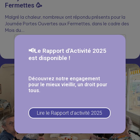
Fermettes 🥳
Malgré la chaleur, nombreux ont répondu présents pour la
Journée Portes Ouvertes aux Fermettes, dans le cadre des
Mois du…
Lire la suite
📢Le Rapport d’Activité 2025
est disponible !
Découvrez notre engagement
pour le mieux vieillir, un droit pour
tous.
Lire le Rapport d’activité 2025