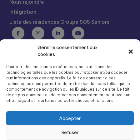
Nous rejoindre
Intégration
Liste des résidences Groupe SOS Seniors
Gérer le consentement aux
Groupe SOS Seniors est une association du Groupe SOS
cookies
03 87 22 21 00
dg.seniors@groupe-sos.org
Pour offrir les meilleures expériences, nous utilisons des
technologies telles que les cookies pour stocker et/ou accéder
aux informations des appareils. Le fait de consentir à ces
technologies nous permettra de traiter des données telles que le
comportement de navigation ou les ID uniques sur ce site. Le fait
de ne pas consentir ou de retirer son consentement peut avoir un
ARPAVIE est une association du Groupe SOS
effet négatif sur certaines caractéristiques et fonctions.
01 41 09 43 43
dg.arpavie@arpavie.fr
Accepter
Refuser
©
Groupe SOS Seniors
2026