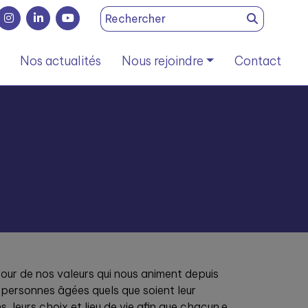
Search
for:
Nos actualités
Nous rejoindre
Contact
our de nos valeurs qui nous animent depuis
personnes âgées quels que soient leur
, leurs choix et lieu de vie afin que chacun.e