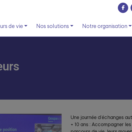
rs de vie
Nos solutions
Notre organisation
eurs
Une journée d’échanges aut
+ 10 ans : Accompagner les 
parcours de vie, leurs moyens