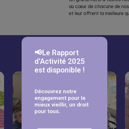
au cœur de chacune de nos a
et leur offrent la meilleure 
À lire aussi
📢Le Rapport
d’Activité 2025
est disponible !
Découvrez notre
engagement pour le
mieux vieillir, un droit
pour tous.