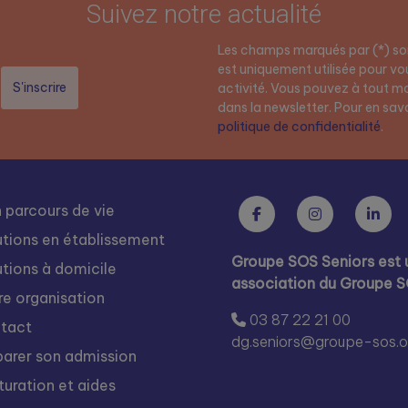
Suivez notre actualité
Les champs marqués par (*) son
est uniquement utilisée pour vou
activité. Vous pouvez à tout mo
dans la newsletter. Pour en savoi
politique de confidentialité
.
 parcours de vie
utions en établissement
Groupe SOS Seniors est 
utions à domicile
association du Groupe 
re organisation
03 87 22 21 00
tact
dg.seniors@groupe-sos.o
parer son admission
turation et aides