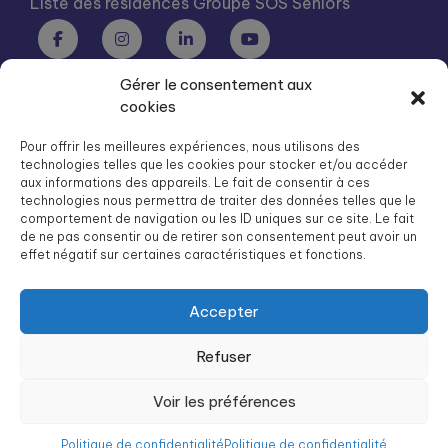
Liste des résidences Groupe SOS Seniors
Gérer le consentement aux
Groupe SOS Seniors est une association du Groupe SOS
cookies
03 87 22 21 00
dg.seniors@groupe-sos.org
Pour offrir les meilleures expériences, nous utilisons des
technologies telles que les cookies pour stocker et/ou accéder
aux informations des appareils. Le fait de consentir à ces
technologies nous permettra de traiter des données telles que le
comportement de navigation ou les ID uniques sur ce site. Le fait
de ne pas consentir ou de retirer son consentement peut avoir un
ARPAVIE est une association du Groupe SOS
effet négatif sur certaines caractéristiques et fonctions.
01 41 09 43 43
dg.arpavie@arpavie.fr
Accepter
Refuser
©
Groupe SOS Seniors
2026
Mentions légales
Voir les préférences
Politique de confidentialité
Politique de confidentialité
Politique de confidentialité