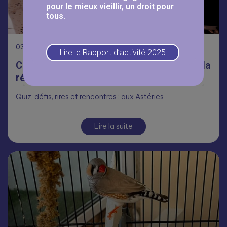
pour le mieux vieillir, un droit pour
tous.
03
Août
Lire le Rapport d’activité 2025
Coupe du monde inter-établissements à la
résidence Les Astéries ⚽
Quiz, défis, rires et rencontres : aux Astéries
Lire la suite