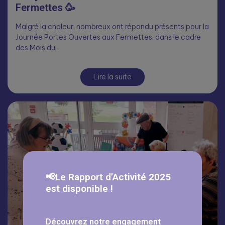
Fermettes 🥳
Malgré la chaleur, nombreux ont répondu présents pour la
Journée Portes Ouvertes aux Fermettes, dans le cadre
des Mois du…
Lire la suite
📢Le Rapport d’Activité 2025
est disponible !
Découvrez notre engagement