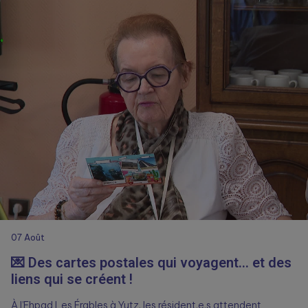
07
Août
💌 Des cartes postales qui voyagent… et des
liens qui se créent !
À l’Ehpad Les Érables à Yutz, les résident.e.s attendent