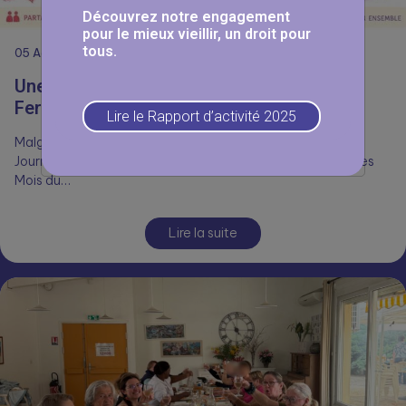
Découvrez notre engagement
pour le mieux vieillir, un droit pour
tous.
05
Août
Une journée Portes Ouvertes réussie aux
Fermettes 🥳
Lire le Rapport d’activité 2025
Malgré la chaleur, nombreux ont répondu présents pour la
Journée Portes Ouvertes aux Fermettes, dans le cadre des
Mois du…
Lire la suite