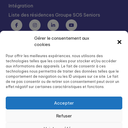
Intégration
Liste des résidences Groupe SOS Seniors
Gérer le consentement aux
Groupe SOS Seniors est une association du Groupe SOS
cookies
03 87 22 21 00
dg.seniors@groupe-sos.org
Pour offrir les meilleures expériences, nous utilisons des
technologies telles que les cookies pour stocker et/ou accéder
aux informations des appareils. Le fait de consentir à ces
technologies nous permettra de traiter des données telles que le
comportement de navigation ou les ID uniques sur ce site. Le fait
de ne pas consentir ou de retirer son consentement peut avoir un
ARPAVIE est une association du Groupe SOS
effet négatif sur certaines caractéristiques et fonctions.
01 41 09 43 43
dg.arpavie@arpavie.fr
Accepter
Refuser
©
Groupe SOS Seniors
2026
Mentions légales