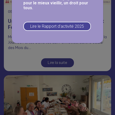
pour le mieux vieillir, un droit pour
tous.
05
Août
Une journée Portes Ouvertes réussie aux
Lire le Rapport d’activité 2025
Fermettes 🥳
Malgré la chaleur, nombreux ont répondu présents pour la
Journée Portes Ouvertes aux Fermettes, dans le cadre
des Mois du…
Lire la suite