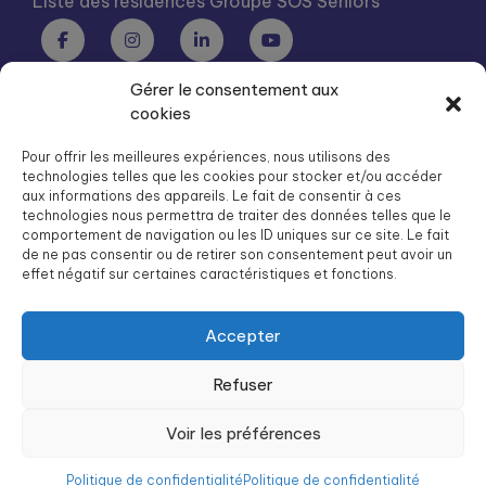
Liste des résidences Groupe SOS Seniors
Gérer le consentement aux
Groupe SOS Seniors est une association du Groupe SOS
cookies
03 87 22 21 00
dg.seniors@groupe-sos.org
Pour offrir les meilleures expériences, nous utilisons des
technologies telles que les cookies pour stocker et/ou accéder
aux informations des appareils. Le fait de consentir à ces
technologies nous permettra de traiter des données telles que le
comportement de navigation ou les ID uniques sur ce site. Le fait
de ne pas consentir ou de retirer son consentement peut avoir un
ARPAVIE est une association du Groupe SOS
effet négatif sur certaines caractéristiques et fonctions.
01 41 09 43 43
dg.arpavie@arpavie.fr
Accepter
Refuser
©
Groupe SOS Seniors
2026
Mentions légales
Voir les préférences
Politique de confidentialité
Politique de confidentialité
Politique de confidentialité