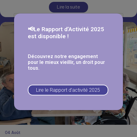
Lire la suite
📢Le Rapport d’Activité 2025
est disponible !
Découvrez notre engagement
pour le mieux vieillir, un droit pour
tous.
Lire le Rapport d’activité 2025
04
Août