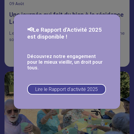
09
Août
Une journée qui fait du bien à la résidence
Les Myosotis☀️
📢Le Rapport d’Activité 2025
Les seniors de la résidence Les Mysostis ont profité d’une
est disponible !
sortie au bord de l’Oise.
Découvrez notre engagement
Lire la suite
pour le mieux vieillir, un droit pour
tous.
Lire le Rapport d’activité 2025