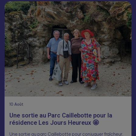
10
Août
Une sortie au Parc Caillebotte pour la
résidence Les Jours Heureux 🤩
Une sortie au parc Caillebotte pour conjuguer fraîcheur,