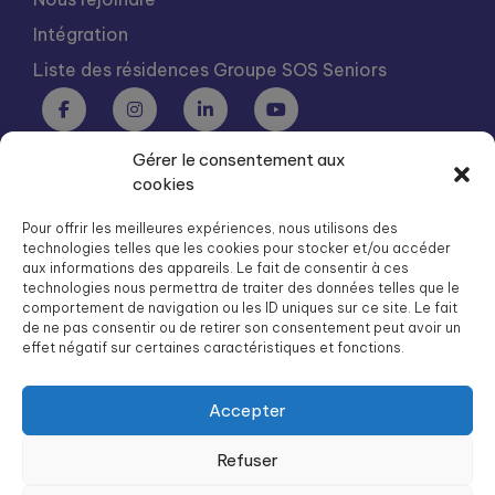
Intégration
Liste des résidences Groupe SOS Seniors
Gérer le consentement aux
Groupe SOS Seniors est une association du Groupe SOS
cookies
03 87 22 21 00
dg.seniors@groupe-sos.org
Pour offrir les meilleures expériences, nous utilisons des
technologies telles que les cookies pour stocker et/ou accéder
aux informations des appareils. Le fait de consentir à ces
technologies nous permettra de traiter des données telles que le
comportement de navigation ou les ID uniques sur ce site. Le fait
de ne pas consentir ou de retirer son consentement peut avoir un
ARPAVIE est une association du Groupe SOS
effet négatif sur certaines caractéristiques et fonctions.
01 41 09 43 43
dg.arpavie@arpavie.fr
Accepter
Refuser
©
Groupe SOS Seniors
2026