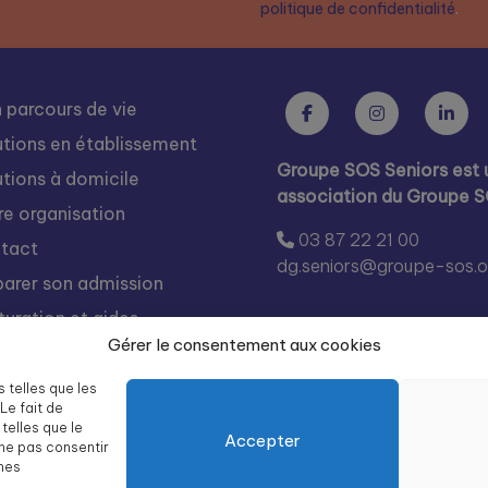
politique de confidentialité
.
 parcours de vie
utions en établissement
Groupe SOS Seniors est 
utions à domicile
association du Groupe 
re organisation
03 87 22 21 00
tact
dg.seniors@groupe-sos.o
parer son admission
turation et aides
Gérer le consentement aux cookies
s rejoindre
égration
s telles que les
Le fait de
te des résidences Groupe
telles que le
Accepter
 Seniors
 ne pas consentir
ines