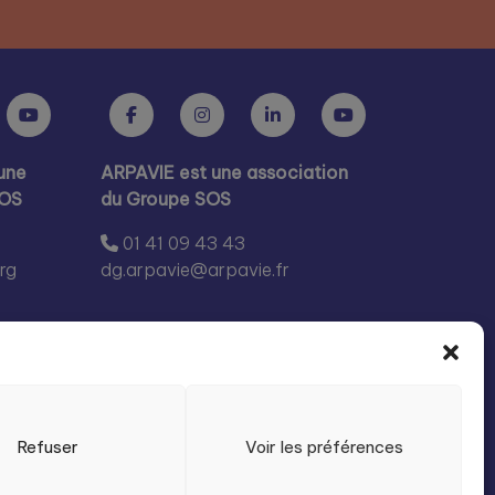
une
ARPAVIE est une association
SOS
du Groupe SOS
01 41 09 43 43
rg
dg.arpavie@arpavie.fr
Refuser
Voir les préférences