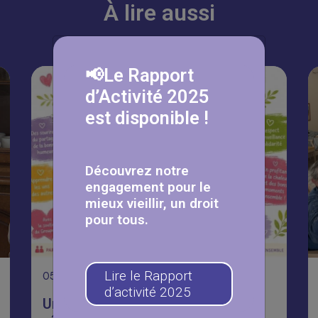
À lire aussi
📢Le Rapport
d’Activité 2025
est disponible !
Découvrez notre
engagement pour le
mieux vieillir, un droit
pour tous.
Lire le Rapport
05
Août
d’activité 2025
Une journée Portes Ouvertes