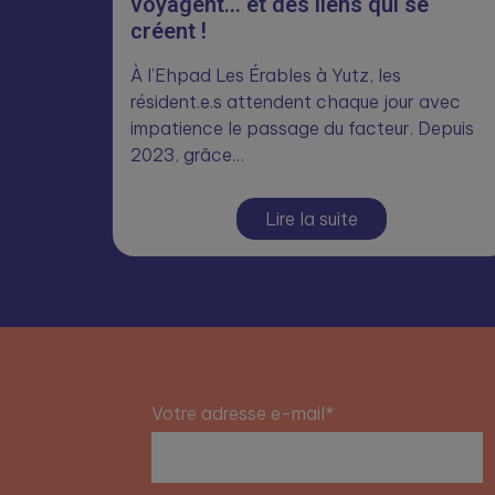
voyagent… et des liens qui se
créent !
À l’Ehpad Les Érables à Yutz, les
résident.e.s attendent chaque jour avec
impatience le passage du facteur. Depuis
2023, grâce…
Lire la suite
Votre adresse e-mail*