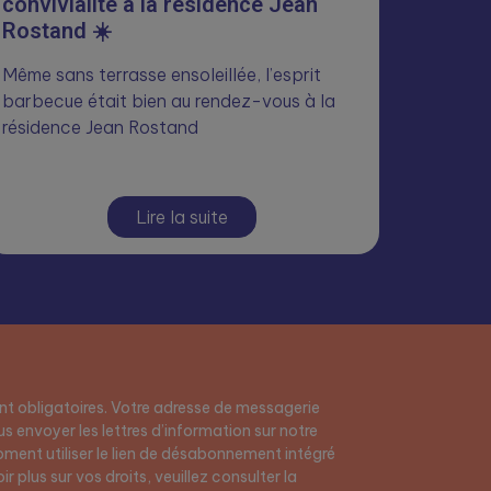
convivialité à la résidence Jean
Rostand ☀️
Même sans terrasse ensoleillée, l’esprit
barbecue était bien au rendez-vous à la
résidence Jean Rostand
Lire la suite
t obligatoires. Votre adresse de messagerie
s envoyer les lettres d’information sur notre
ment utiliser le lien de désabonnement intégré
r plus sur vos droits, veuillez consulter la