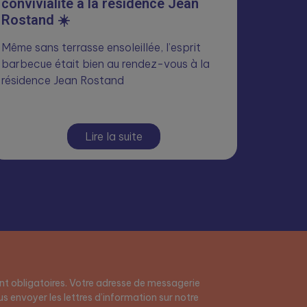
convivialité à la résidence Jean
Rostand ☀️
Même sans terrasse ensoleillée, l’esprit
barbecue était bien au rendez-vous à la
résidence Jean Rostand
Lire la suite
t obligatoires. Votre adresse de messagerie
s envoyer les lettres d’information sur notre