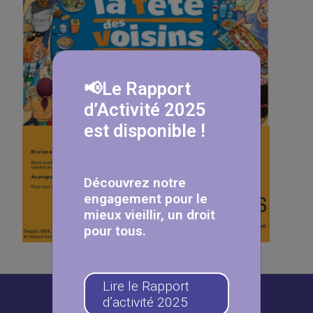
📢Le Rapport
d’Activité 2025
est disponible !
Découvrez notre
engagement pour le
mieux vieillir, un droit
pour tous.
Lire le Rapport
d’activité 2025