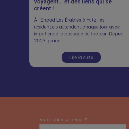
voyagent… et des liens qui se
créent !
À l’Ehpad Les Érables à Yutz, les
résident.e.s attendent chaque jour avec
impatience le passage du facteur. Depuis
2023, grâce…
Lire la suite
Votre adresse e-mail*