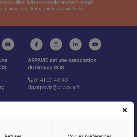
ment utiliser le lien de désabonnement intégré
r plus sur vos droits, veuillez consulter la
une
ARPAVIE est une association
SOS
du Groupe SOS
01 41 09 43 43
rg
dg.arpavie@arpavie.fr
Refuser
Voir les préférences