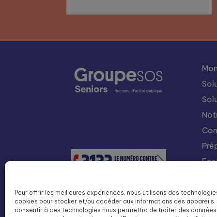
Mon
Sol
Sol
Not
Con
Pré
Fac
Nou
Int
Pour offrir les meilleures expériences, nous utilisons des technologie
cookies pour stocker et/ou accéder aux informations des appareils. 
Lis
consentir à ces technologies nous permettra de traiter des données 