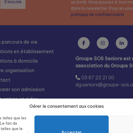
activité. Vous pouvez à tout mo
dans la newsletter. Pour en savoi
politique de confidentialité
.
 parcours de vie
utions en établissement
Groupe SOS Seniors est 
utions à domicile
association du Groupe 
re organisation
03 87 22 21 00
tact
dg.seniors@groupe-sos.o
parer son admission
turation et aides
Gérer le consentement aux cookies
s rejoindre
égration
s telles que les
Le fait de
te des résidences Groupe
telles que le
Accepter