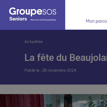
Mon parcou
Actualités
La fête du Beaujola
Publié le : 28 novembre 2024