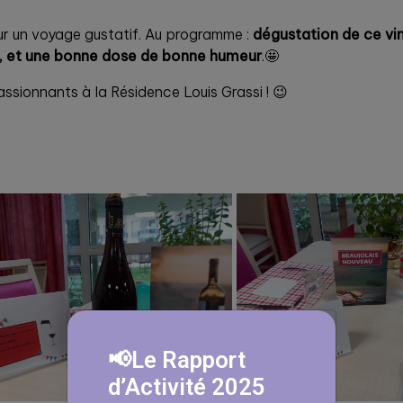
our un voyage gustatif. Au programme :
dégustation de ce vin
, et une bonne dose de bonne humeur
.🤩
ssionnants à la Résidence Louis Grassi ! 😉
📢Le Rapport
d’Activité 2025