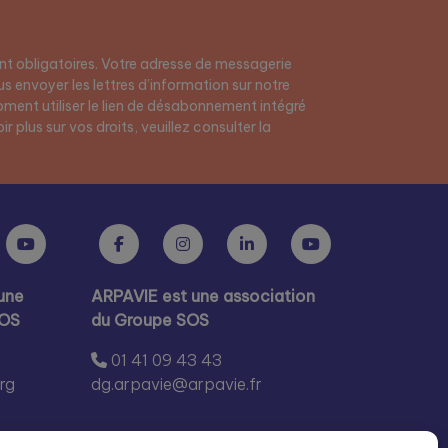
t obligatoires. Votre adresse de messagerie
s envoyer les lettres d’information sur notre
ment utiliser le lien de désabonnement intégré
r plus sur vos droits, veuillez consulter la
une
ARPAVIE est une association
SOS
du Groupe SOS
01 41 09 43 43
rg
dg.arpavie@arpavie.fr