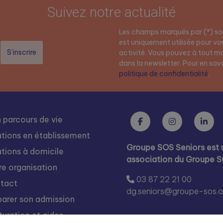
Suivez notre actualité
Les champs marqués par (*) son
est uniquement utilisée pour vou
activité. Vous pouvez à tout mo
dans la newsletter. Pour en savoi
politique de confidentialité
.
 parcours de vie
utions en établissement
Groupe SOS Seniors est 
utions à domicile
association du Groupe 
re organisation
03 87 22 21 00
tact
dg.seniors@groupe-sos.o
parer son admission
turation et aides