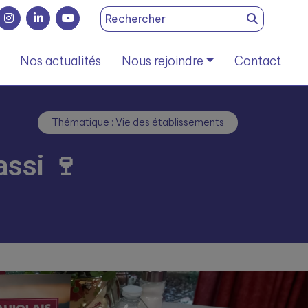
Search
for:
Nos actualités
Nous rejoindre
Contact
Thématique : Vie des établissements
assi 🍷