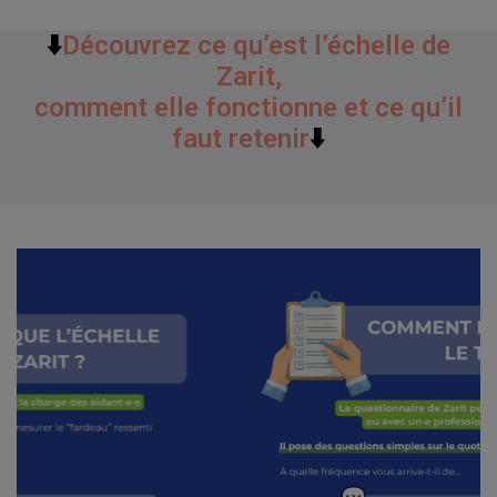
⬇️
Découvrez ce qu’est l’échelle de
Zarit,
comment elle fonctionne et ce qu’il
faut retenir
⬇️