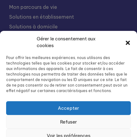
Mon parcours de vie
Gérer le consentement aux
Solutions en établissement
cookies
Solutions à domicile
Pour offrir les meilleures expériences, nous utilisons des
technologies telles que les cookies pour stocker et/ou accéder
Notre organisation
aux informations des appareils. Le fait de consentir à ces
Contact
technologies nous permettra de traiter des données telles que le
comportement de navigation ou les ID uniques sur ce site. Le fait
Préparer son admission
de ne pas consentir ou de retirer son consentement peut avoir un
effet négatif sur certaines caractéristiques et fonctions.
Facturation et aides
Nous rejoindre
Accepter
Intégration
Refuser
Liste des résidences Groupe SOS Seniors
Voir les préférences