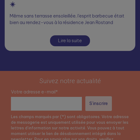
☀️
Même sans terrasse ensoleillée, l’esprit barbecue était
bien au rendez-vous à la résidence Jean Rostand
Lire la suite
Suivez notre actualité
Votre adresse e-mail*
Les champs marqués par (*) sont obligatoires. Votre adresse
de messagerie est uniquement utilisée pour vous envoyer les
lettres d’information sur notre activité. Vous pouvez à tout
moment utiliser le lien de désabonnement intégré dans la
newsletter. Pour en savoir plus sur vos droits, veuillez