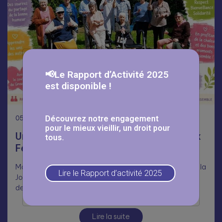
📢Le Rapport d’Activité 2025
est disponible !
05
Août
Découvrez notre engagement
pour le mieux vieillir, un droit pour
Une journée Portes Ouvertes réussie aux
tous.
Fermettes 🥳
Malgré la chaleur, nombreux ont répondu présents pour la
Lire le Rapport d’activité 2025
Journée Portes Ouvertes aux Fermettes, dans le cadre
des Mois du…
Lire la suite