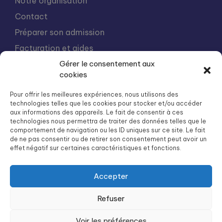
Notre organisation
Contact
Préparer son admission
Facturation et aides
Gérer le consentement aux
Nous rejoindre
cookies
Intégration
Pour offrir les meilleures expériences, nous utilisons des
Liste des résidences Groupe SOS Seniors
technologies telles que les cookies pour stocker et/ou accéder
aux informations des appareils. Le fait de consentir à ces
technologies nous permettra de traiter des données telles que le
comportement de navigation ou les ID uniques sur ce site. Le fait
Groupe SOS Seniors est une association du Groupe SOS
de ne pas consentir ou de retirer son consentement peut avoir un
effet négatif sur certaines caractéristiques et fonctions.
03 87 22 21 00
dg.seniors@groupe-sos.org
Accepter
Refuser
ARPAVIE est une association du Groupe SOS
Voir les préférences