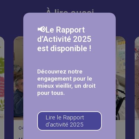
À lire aussi
📢Le Rapport
d’Activité 2025
est disponible !
Découvrez notre
engagement pour le
mieux vieillir, un droit
pour tous.
Lire le Rapport
d’activité 2025
04
Août