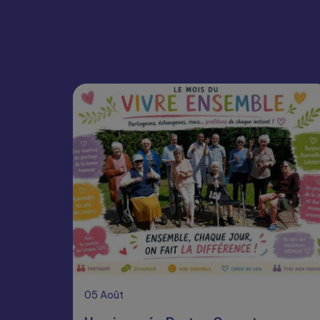
05
Août