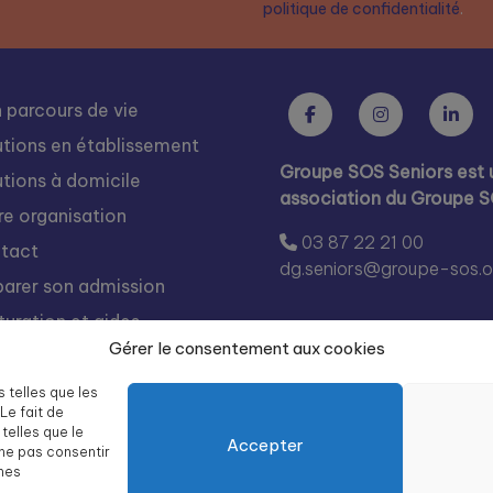
politique de confidentialité
.
 parcours de vie
utions en établissement
Groupe SOS Seniors est 
utions à domicile
association du Groupe 
re organisation
03 87 22 21 00
tact
dg.seniors@groupe-sos.o
parer son admission
turation et aides
Gérer le consentement aux cookies
s rejoindre
égration
s telles que les
Le fait de
te des résidences Groupe
telles que le
Accepter
 Seniors
 ne pas consentir
ines