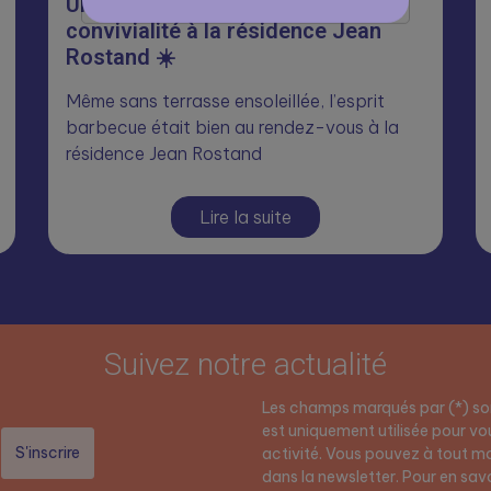
Un été placé sous le signe de la
convivialité à la résidence Jean
Rostand ☀️
Même sans terrasse ensoleillée, l’esprit
barbecue était bien au rendez-vous à la
résidence Jean Rostand
Lire la suite
Suivez notre actualité
Les champs marqués par (*) son
est uniquement utilisée pour vou
activité. Vous pouvez à tout mo
dans la newsletter. Pour en savoi