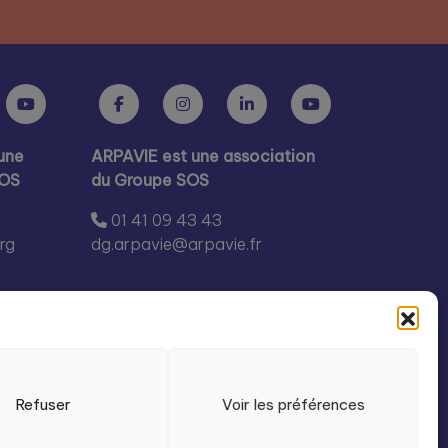
une
ARPAVIE est une association
SOS
du Groupe SOS
01 41 09 43 43
rg
dg.arpavie@arpavie.fr
Refuser
Voir les préférences