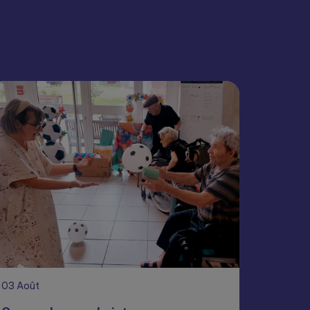
03
Août