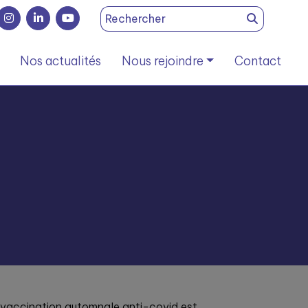
Search
for:
Nos actualités
Nous rejoindre
Contact
vaccination automnale anti-covid est