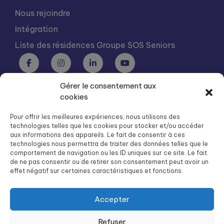
Nous rejoindre
Intégration
Liste des résidences Groupe SOS Seniors
Gérer le consentement aux
Groupe SOS Seniors est une association du Groupe SOS
cookies
03 87 22 21 00
dg.seniors@groupe-sos.org
Pour offrir les meilleures expériences, nous utilisons des
technologies telles que les cookies pour stocker et/ou accéder
aux informations des appareils. Le fait de consentir à ces
technologies nous permettra de traiter des données telles que le
comportement de navigation ou les ID uniques sur ce site. Le fait
de ne pas consentir ou de retirer son consentement peut avoir un
ARPAVIE est une association du Groupe SOS
effet négatif sur certaines caractéristiques et fonctions.
01 41 09 43 43
dg.arpavie@arpavie.fr
Accepter
Refuser