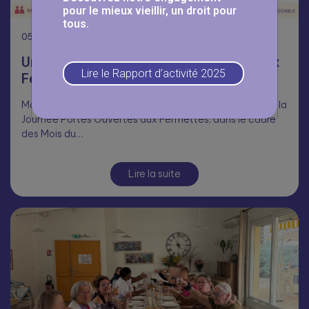
pour le mieux vieillir, un droit pour
tous.
05
Août
Une journée Portes Ouvertes réussie aux
Lire le Rapport d’activité 2025
Fermettes 🥳
Malgré la chaleur, nombreux ont répondu présents pour la
Journée Portes Ouvertes aux Fermettes, dans le cadre
des Mois du…
Lire la suite