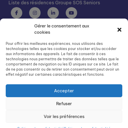
Liste des résidences Groupe SOS Seniors
Gérer le consentement aux
Groupe SOS Seniors est une association du Groupe SOS
cookies
03 87 22 21 00
dg.seniors@groupe-sos.org
Pour offrir les meilleures expériences, nous utilisons des
technologies telles que les cookies pour stocker et/ou accéder
aux informations des appareils. Le fait de consentir à ces
technologies nous permettra de traiter des données telles que le
comportement de navigation ou les ID uniques sur ce site. Le fait
de ne pas consentir ou de retirer son consentement peut avoir un
ARPAVIE est une association du Groupe SOS
effet négatif sur certaines caractéristiques et fonctions.
01 41 09 43 43
dg.arpavie@arpavie.fr
Accepter
Refuser
©
Groupe SOS Seniors
2026
Mentions légales
Voir les préférences
Politique de confidentialité